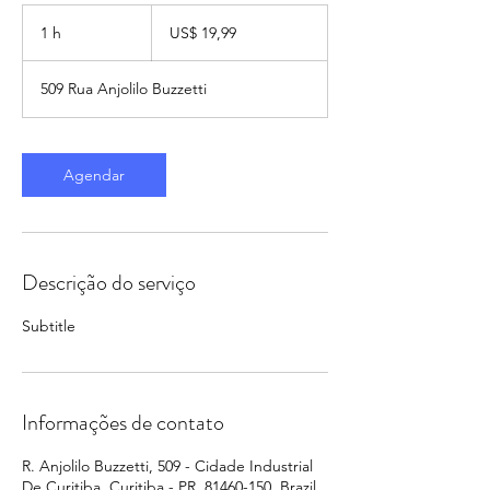
19,99
Dólares
1 h
1
US$ 19,99
americanos
509 Rua Anjolilo Buzzetti
Agendar
Descrição do serviço
Subtitle
Informações de contato
R. Anjolilo Buzzetti, 509 - Cidade Industrial
De Curitiba, Curitiba - PR, 81460-150, Brazil