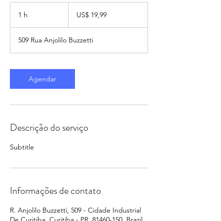
19,99
Dólares
1 h
1
US$ 19,99
americanos
509 Rua Anjolilo Buzzetti
Agendar
Descrição do serviço
Subtitle
Informações de contato
R. Anjolilo Buzzetti, 509 - Cidade Industrial
De Curitiba, Curitiba - PR, 81460-150, Brazil